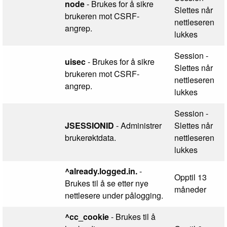
node
- Brukes for å sikre
Slettes når
brukeren mot CSRF-
nettleseren
angrep.
lukkes
Session -
uisec
- Brukes for å sikre
Slettes når
brukeren mot CSRF-
nettleseren
angrep.
lukkes
Session -
JSESSIONID
- Administrer
Slettes når
brukerøktdata.
nettleseren
lukkes
^already.logged.in.
-
Opptil 13
Brukes til å se etter nye
måneder
nettlesere under pålogging.
^cc_cookie
- Brukes til å