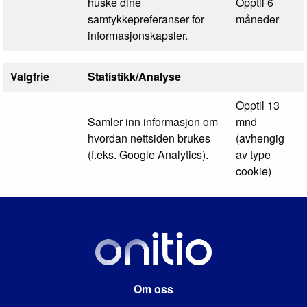
huske dine
Opptil 6
samtykkepreferanser for
måneder
informasjonskapsler.
Valgfrie
Statistikk/Analyse
Opptil 13
Samler inn informasjon om
mnd
hvordan nettsiden brukes
(avhengig
(f.eks. Google Analytics).
av type
cookie)
Om oss